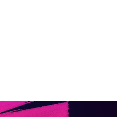
de sensations fortes, l'attraction
Terminator
te pour vous ! Cette descente vertigineuse
s un univers futuriste où l'adrénaline est