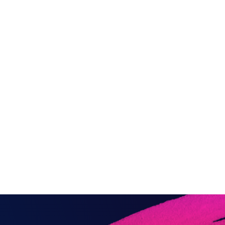
TERMINATOR
Si vous êtes en quête 
à Aqua Splash est fai
vous transportera dan
reine.