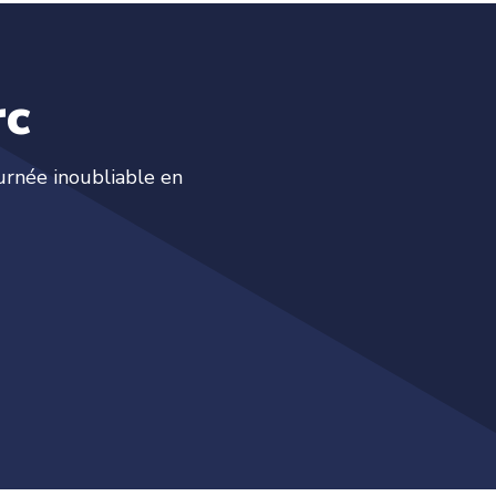
rc
urnée inoubliable en