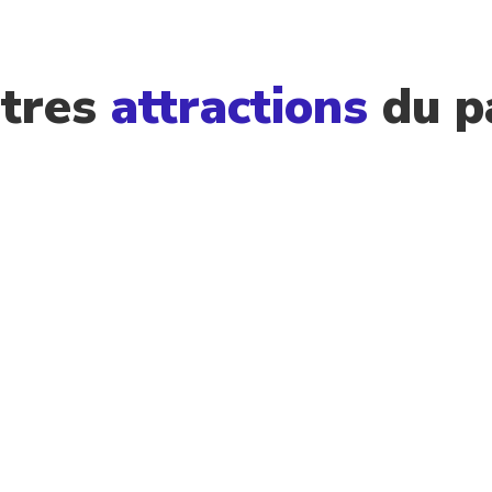
tres
a
ttractions
du
p
ATTRACTION