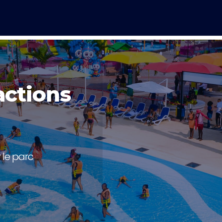
actions
r le parc